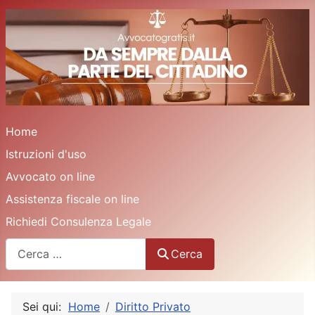
Home
Istruzioni d'uso
Avvocato on line
Assistenza fiscale on line
Richiedi Consulenza Legale
Cerca
Cerca
Sei qui:
Home
Diritto Privato