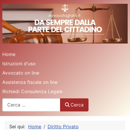
Home
Istruzioni d'uso
Avvocato on line
Assistenza fiscale on line
Richiedi Consulenza Legale
Cerca
Cerca
Sei qui:
Home
Diritto Privato