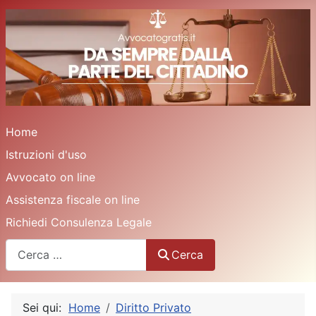
Home
Istruzioni d'uso
Avvocato on line
Assistenza fiscale on line
Richiedi Consulenza Legale
Cerca
Cerca
Sei qui:
Home
Diritto Privato