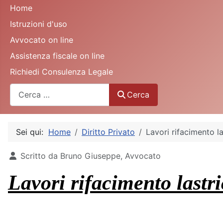
Home
Istruzioni d'uso
Avvocato on line
Assistenza fiscale on line
Richiedi Consulenza Legale
Cerca
Cerca
Sei qui:
Home
Diritto Privato
Lavori rifacimento la
Dettagli
Scritto da
Bruno Giuseppe, Avvocato
Lavori rifacimento lastri