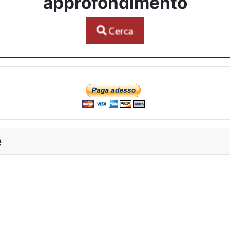
approfondimento
e