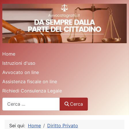
Home
Istruzioni d'uso
Avvocato on line
Assistenza fiscale on line
Richiedi Consulenza Legale
Cerca
Cerca
Sei qui:
Home
Diritto Privato