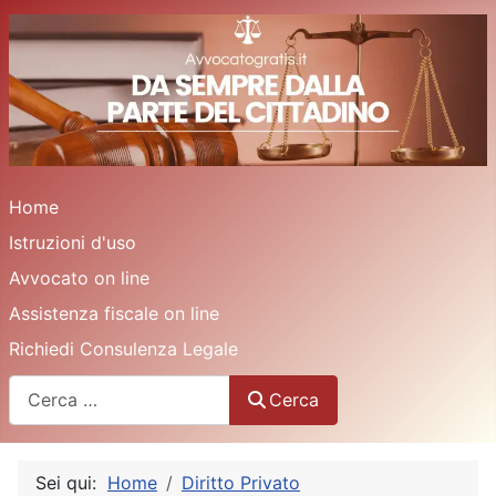
Home
Istruzioni d'uso
Avvocato on line
Assistenza fiscale on line
Richiedi Consulenza Legale
Cerca
Cerca
Sei qui:
Home
Diritto Privato