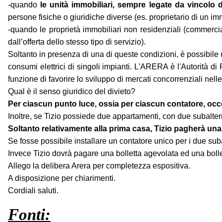
-quando
le unità immobiliari, sempre legate da vincolo 
persone fisiche o giuridiche diverse (es. proprietario di un imm
-quando le proprietà immobiliari non residenziali (commercia
dall’offerta dello stesso tipo di servizio).
Soltanto in presenza di una di queste condizioni, è possibile u
consumi elettrici di singoli impianti. L'ARERA è l'Autorità 
funzione di favorire lo sviluppo di mercati concorrenziali nel
Qual è il senso giuridico del divieto?
Per ciascun punto luce, ossia per ciascun contatore, occ
Inoltre, se Tizio possiede due appartamenti, con due subaltern
Soltanto relativamente alla prima casa, Tizio pagherà una
Se fosse possibile installare un contatore unico per i due subal
Invece Tizio dovrà pagare una bolletta agevolata ed una bolletta
Allego la delibera Arera per completezza espositiva.
A disposizione per chiarimenti.
Cordiali saluti.
Fonti: