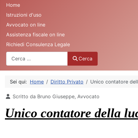
Home
Istruzioni d'uso
Avvocato on line
Assistenza fiscale on line
Richiedi Consulenza Legale
Cerca
Cerca
Sei qui:
Home
Diritto Privato
Unico contatore dell
Dettagli
Scritto da
Bruno Giuseppe, Avvocato
Unico contatore della lu