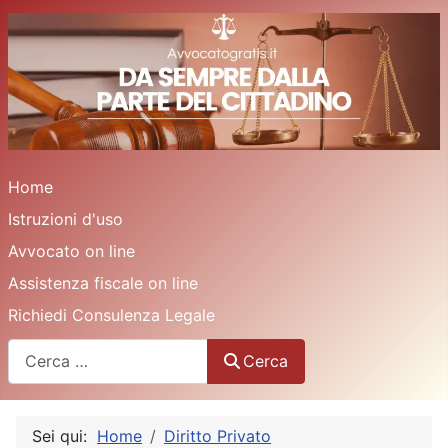
Home
Istruzioni d'uso
Avvocato on line
Assistenza fiscale on line
Richiedi Consulenza Legale
Cerca
Cerca
Sei qui:
Home
Diritto Privato