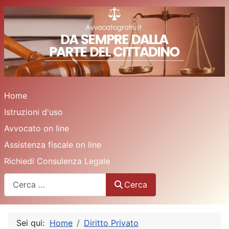
Home
Istruzioni d'uso
Avvocato on line
Assistenza fiscale on line
Richiedi Consulenza Legale
Cerca
Cerca
Sei qui:
Home
Diritto Privato