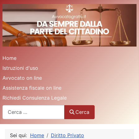
Home
Istruzioni d'uso
Avvocato on line
Assistenza fiscale on line
Richiedi Consulenza Legale
Cerca
Cerca
Sei qui:
Home
Diritto Privato