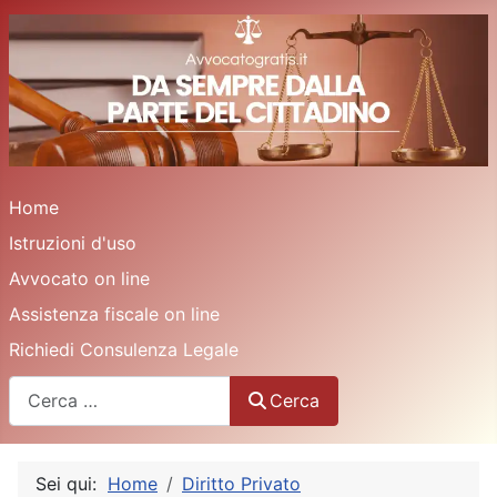
Home
Istruzioni d'uso
Avvocato on line
Assistenza fiscale on line
Richiedi Consulenza Legale
Cerca
Cerca
Sei qui:
Home
Diritto Privato