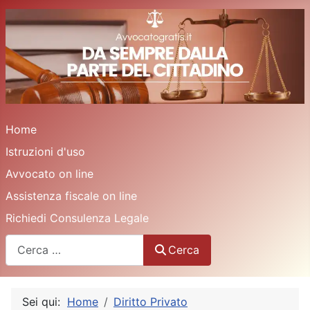
Home
Istruzioni d'uso
Avvocato on line
Assistenza fiscale on line
Richiedi Consulenza Legale
Cerca
Cerca
Sei qui:
Home
Diritto Privato