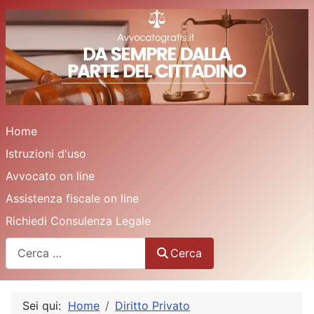
Home
Istruzioni d'uso
Avvocato on line
Assistenza fiscale on line
Richiedi Consulenza Legale
Cerca
Cerca
Sei qui:
Home
Diritto Privato