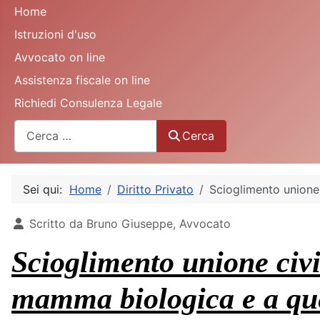
Home
Istruzioni d'uso
Avvocato on line
Assistenza fiscale on line
Richiedi Consulenza Legale
Cerca
Cerca
Sei qui:
Home
Diritto Privato
Scioglimento unione 
Dettagli
Scritto da
Bruno Giuseppe, Avvocato
Scioglimento unione civil
mamma biologica e a que