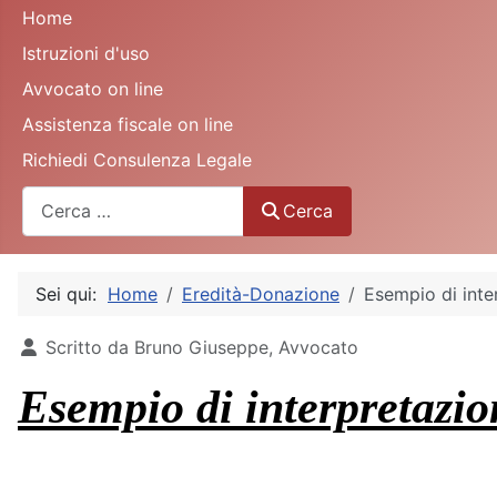
Home
Istruzioni d'uso
Avvocato on line
Assistenza fiscale on line
Richiedi Consulenza Legale
Cerca
Cerca
Sei qui:
Home
Eredità-Donazione
Esempio di inte
Dettagli
Scritto da
Bruno Giuseppe, Avvocato
Esempio di interpretazion