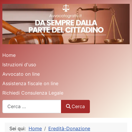
Home
Istruzioni d'uso
Avvocato on line
Assistenza fiscale on line
Richiedi Consulenza Legale
Cerca
Cerca
Sei qui:
Home
Eredità-Donazione