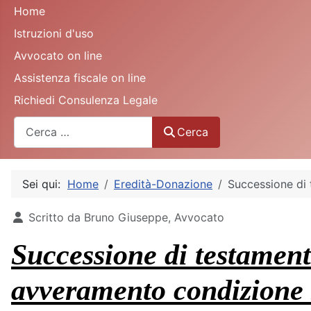
Home
Istruzioni d'uso
Avvocato on line
Assistenza fiscale on line
Richiedi Consulenza Legale
Cerca
Cerca
Sei qui:
Home
Eredità-Donazione
Successione di 
Dettagli
Scritto da
Bruno Giuseppe, Avvocato
Successione di testament
avveramento condizione s