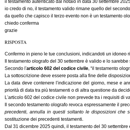
il testamento autenticato dal notaio in data 30 settembre 2025
io credo di no, il testamento valido rimane quello del secon
da quello che capisco il terzo evento non è un testamento olo
chiedo conferma
grazie
RISPOSTA
Confermo in pieno le tue conclusioni, indicandoti un idoneo r
Il testamento olografo del 30 settembre è valido e lo sarebbe 
Secondo l'
articolo 602 del codice civile
, “il testamento olog
La sottoscrizione deve essere posta alla fine delle disposizi
La data deve contenere l'indicazione del giorno, mese e anno
priorità di data tra più testamenti o di altra questione da deci
L'articolo 602 del codice civile non prevede tra i requisiti di v
Il secondo testamento olografo revoca espressamente il pre
precedenti, annulla in questi soltanto le disposizioni che 
sostituzione dei precedenti testamenti.
Dal 31 dicembre 2025 quindi, il testamento del 30 settembre è