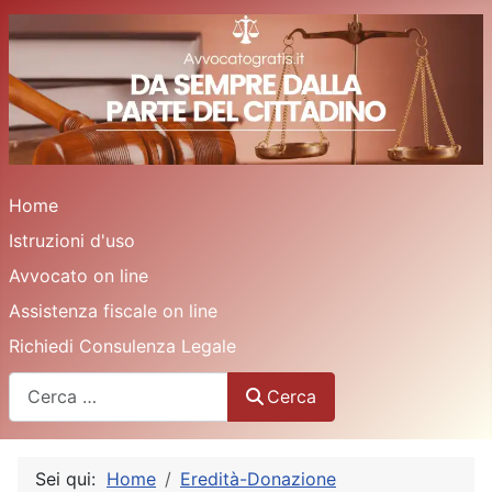
Home
Istruzioni d'uso
Avvocato on line
Assistenza fiscale on line
Richiedi Consulenza Legale
Cerca
Cerca
Sei qui:
Home
Eredità-Donazione