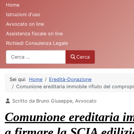
Home
Istruzioni d'uso
Avvocato on line
Assistenza fiscale on line
Richiedi Consulenza Legale
Cerca
Cerca
Sei qui:
Home
Eredità-Donazione
Comunione ereditaria immobile rifiuto del compropri
Dettagli
Scritto da
Bruno Giuseppe, Avvocato
Comunione ereditaria im
a firmare la SCIA edilizi