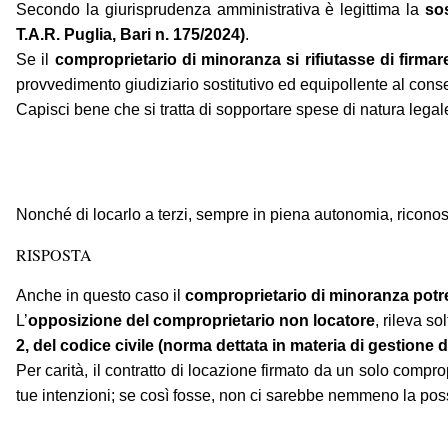
Secondo la giurisprudenza amministrativa è legittima la
sos
T.A.R. Puglia, Bari n. 175/2024)
.
Se il
comproprietario di minoranza si rifiutasse di firmare
provvedimento giudiziario sostitutivo ed equipollente al con
Capisci bene che si tratta di sopportare spese di natura lega
Nonché di locarlo a terzi, sempre in piena autonomia, ricono
RISPOSTA
Anche in questo caso il
comproprietario di minoranza potreb
L’
opposizione del comproprietario non locatore
, rileva s
2, del codice civile (norma dettata in materia di gestione di 
Per carità, il contratto di locazione firmato da un solo compro
tue intenzioni; se così fosse, non ci sarebbe nemmeno la possibi