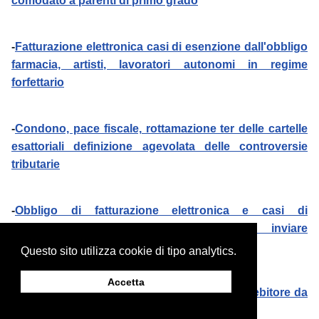
comodato a parenti di primo grado
-
Fatturazione elettronica casi di esenzione dall'obbligo
farmacia, artisti, lavoratori autonomi in regime
forfettario
-
Condono, pace fiscale, rottamazione ter delle cartelle
esattoriali definizione agevolata delle controversie
tributarie
-
Obbligo di fatturazione elettronica e casi di
esclusione, fatture mediche da inviare
all'assicurazione
Questo sito utilizza cookie di tipo analytics.
Accetta
-
Limiti al pignoramento dello stipendio del debitore da
parte dell'agenzia entrate riscossione