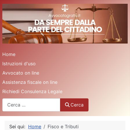
Home
Istruzioni d'uso
Avvocato on line
Assistenza fiscale on line
Richiedi Consulenza Legale
Cerca
Cerca
Sei qui:
Home
Fisco e Tributi