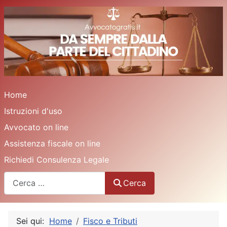
Home
Istruzioni d'uso
Avvocato on line
Assistenza fiscale on line
Richiedi Consulenza Legale
Cerca
Cerca
Sei qui:
Home
Fisco e Tributi