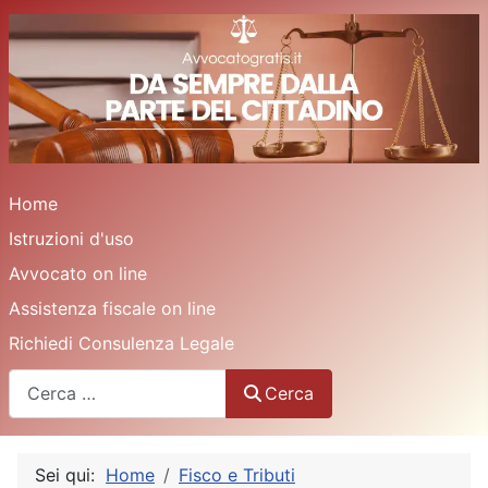
Home
Istruzioni d'uso
Avvocato on line
Assistenza fiscale on line
Richiedi Consulenza Legale
Cerca
Cerca
Sei qui:
Home
Fisco e Tributi