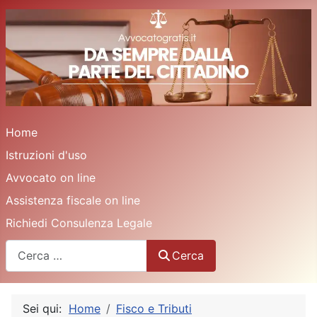
Home
Istruzioni d'uso
Avvocato on line
Assistenza fiscale on line
Richiedi Consulenza Legale
Cerca
Cerca
Sei qui:
Home
Fisco e Tributi