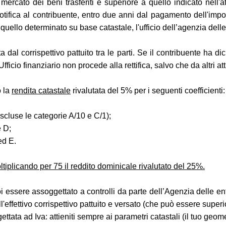
i mercato dei beni trasferiti è superiore a quello indicato nell'
otifica al contribuente, entro due anni dal pagamento dell'impo
quello determinato su base catastale, l'ufficio dell’agenzia delle
 dal corrispettivo pattuito tra le parti. Se il contribuente ha di
Ufficio finanziario non procede alla rettifica, salvo che da altri at
o la
rendita catastale
rivalutata del 5% per i seguenti coefficienti:
(escluse le categorie A/10 e C/1);
e D;
ed E.
moltiplicando per 75 il reddito dominicale rivalutato del 25%.
i essere assoggettato a controlli da parte dell’Agenzia delle ent
'effettivo corrispettivo pattuito e versato (che può essere superio
ttata ad Iva: attieniti sempre ai parametri catastali (il tuo geom