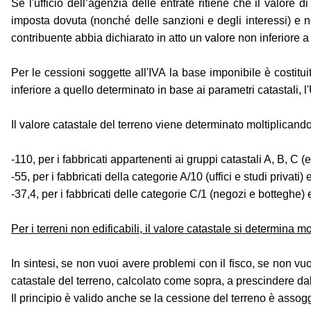
Se l'ufficio dell’agenzia delle entrate ritiene che il valore d
imposta dovuta (nonché delle sanzioni e degli interessi) e n
contribuente abbia dichiarato in atto un valore non inferiore a 
Per le cessioni soggette all'IVA la base imponibile è costituita
inferiore a quello determinato in base ai parametri catastali, l'
Il valore catastale del terreno viene determinato moltiplicand
-110, per i fabbricati appartenenti ai gruppi catastali A, B, C 
-55, per i fabbricati della categorie A/10 (uffici e studi privati) 
-37,4, per i fabbricati delle categorie C/1 (negozi e botteghe) 
Per i terreni non edificabili, il valore catastale si determina 
In sintesi, se non vuoi avere problemi con il fisco, se non vuo
catastale del terreno, calcolato come sopra, a prescindere dall
Il principio è valido anche se la cessione del terreno è assogge