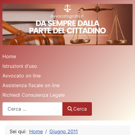
Home
Istruzioni d'uso
Avvocato on line
Assistenza fiscale on line
Richiedi Consulenza Legale
Cerca
Cerca
Sei qui:
Home
Giugno 2011