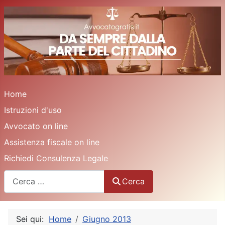
Home
Istruzioni d'uso
Avvocato on line
Assistenza fiscale on line
Richiedi Consulenza Legale
Cerca
Cerca
Sei qui:
Home
Giugno 2013