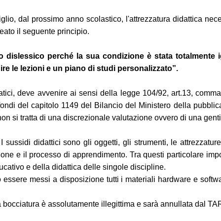
iglio, dal prossimo anno scolastico, l'attrezzatura didattica n
ato il seguente principio.
o dislessico perché la sua condizione è stata totalmente i
re le lezioni e un piano di studi personalizzato”.
rmatici, deve avvenire ai sensi della legge 104/92, art.13, comm
 del capitolo 1149 del Bilancio del Ministero della pubblica ist
n si tratta di una discrezionale valutazione ovvero di una gentil
 I sussidi didattici sono gli oggetti, gli strumenti, le attrezzatur
zione e il processo di apprendimento. Tra questi particolare im
ativo e della didattica delle singole discipline.
no essere messi a disposizione tutti i materiali hardware e soft
 la bocciatura è assolutamente illegittima e sarà annullata dal TA