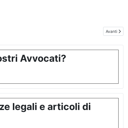
Articolo suc
Avanti
stri Avvocati?
 legali e articoli di