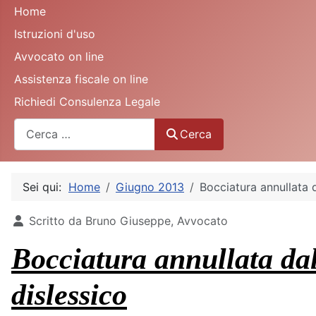
Home
Istruzioni d'uso
Avvocato on line
Assistenza fiscale on line
Richiedi Consulenza Legale
Cerca
Cerca
Sei qui:
Home
Giugno 2013
Bocciatura annullata 
Dettagli
Scritto da
Bruno Giuseppe, Avvocato
Bocciatura annullata da
dislessico