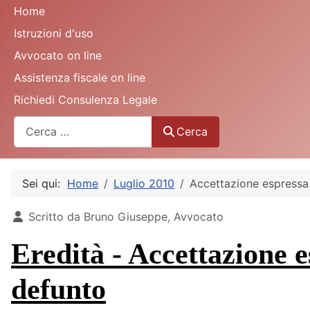
Home
Istruzioni d'uso
Avvocato on line
Assistenza fiscale on line
Richiedi Consulenza Legale
Cerca
Cerca
Sei qui:
Home
Luglio 2010
Accettazione espressa 
Dettagli
Scritto da
Bruno Giuseppe, Avvocato
Eredità - Accettazione e
defunto