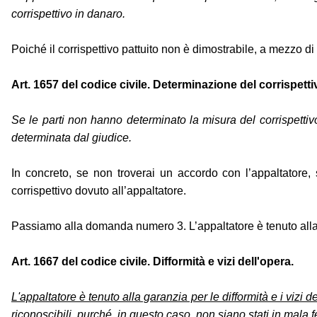
corrispettivo in danaro.
Poiché il corrispettivo pattuito non è dimostrabile, a mezzo di
Art. 1657 del codice civile. Determinazione del corrispetti
Se le parti non hanno determinato la misura del corrispettivo
determinata dal giudice.
In concreto, se non troverai un accordo con l’appaltatore, s
corrispettivo dovuto all’appaltatore.
Passiamo alla domanda numero 3. L’appaltatore è tenuto alla gar
Art. 1667 del codice civile. Difformità e vizi dell'opera.
L'appaltatore è tenuto alla garanzia per le difformità e i vizi de
riconoscibili, purché, in questo caso, non siano stati in mala fe