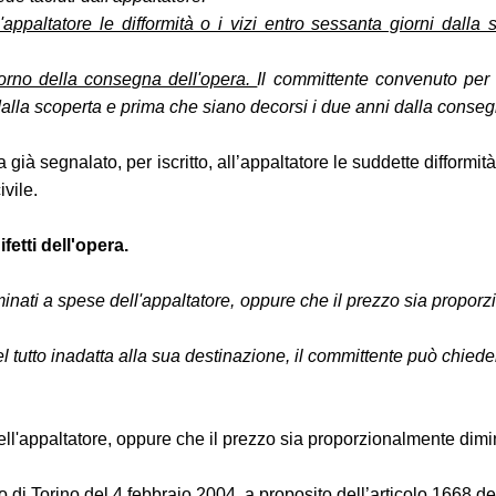
ppaltatore le difformità o i vizi entro sessanta giorni dalla 
giorno della consegna dell'opera.
Il committente convenuto per
i dalla scoperta e prima che siano decorsi i due anni dalla conse
già segnalato, per iscritto, all’appaltatore le suddette difformi
ivile.
fetti dell'opera.
liminati a spese dell'appaltatore, oppure che il prezzo sia propor
del tutto inadatta alla sua destinazione, il committente può chiede
dell'appaltatore, oppure che il prezzo sia proporzionalmente dimin
i Torino del 4 febbraio 2004, a proposito dell’articolo 1668 del