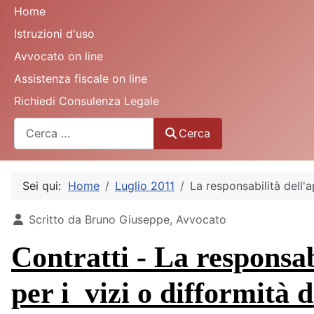
Home
Istruzioni d'uso
Avvocato on line
Assistenza fiscale on line
Richiedi Consulenza Legale
Cerca
Cerca
Sei qui:
Home
Luglio 2011
La responsabilità dell'a
Dettagli
Scritto da
Bruno Giuseppe, Avvocato
Contratti - La responsab
per i vizi o difformità 