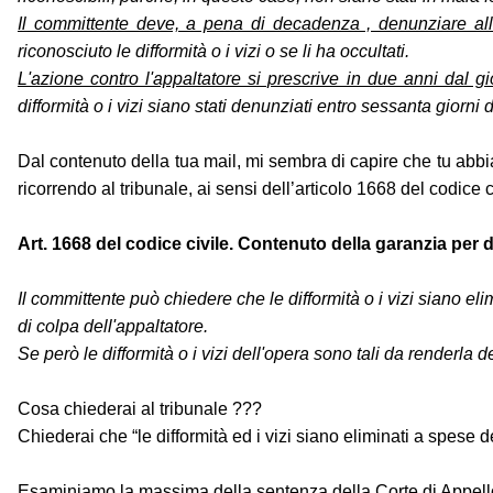
Il committente deve, a pena di decadenza , denunziare all'a
riconosciuto le difformità o i vizi o se li ha occultati.
L'azione contro l'appaltatore si prescrive in due anni dal 
difformità o i vizi siano stati denunziati entro sessanta giorn
Dal contenuto della tua mail, mi sembra di capire che tu abbia 
ricorrendo al tribunale, ai sensi dell’articolo 1668 del codice c
Art. 1668 del codice civile. Contenuto della garanzia per di
Il committente può chiedere che le difformità o i vizi siano e
di colpa dell'appaltatore.
Se però le difformità o i vizi dell'opera sono tali da renderla 
Cosa chiederai al tribunale ???
Chiederai che “le difformità ed i vizi siano eliminati a spese 
Esaminiamo la massima della sentenza della Corte di Appello d