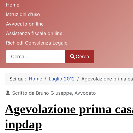
Home
Istruzioni d'uso
Avvocato on line
Assistenza fiscale on line
Richiedi Consulenza Legale
Cerca
Cerca
Sei qui:
Home
Luglio 2012
Agevolazione prima cas
Dettagli
Scritto da
Bruno Giuseppe, Avvocato
Agevolazione prima casa
inpdap