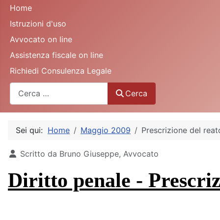
Home
Istruzioni d'uso
Avvocato on line
Assistenza fiscale on line
Richiedi Consulenza Legale
Cerca
Cerca
Sei qui:
Home
Maggio 2009
Prescrizione del reat
Dettagli
Scritto da
Bruno Giuseppe, Avvocato
Diritto penale - Prescri