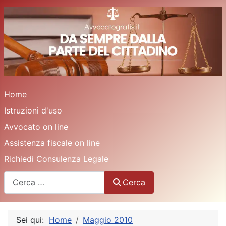
Home
Istruzioni d'uso
Avvocato on line
Assistenza fiscale on line
Richiedi Consulenza Legale
Cerca
Cerca
Sei qui:
Home
Maggio 2010