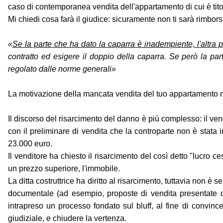
caso di contemporanea vendita dell'appartamento di cui è tito
Mi chiedi cosa farà il giudice: sicuramente non ti sarà rimbors
«
Se la parte che ha dato la caparra è inadempiente, l'altra 
contratto ed esigere il doppio della caparra. Se però la pa
regolato dalle norme generali»
La motivazione della mancata vendita del tuo appartamento non
Il discorso del risarcimento del danno è più complesso: il ven
con il preliminare di vendita che la controparte non è stata
23.000 euro.
Il venditore ha chiesto il risarcimento del così detto "lucro
un prezzo superiore, l'immobile.
La ditta costruttrice ha diritto al risarcimento, tuttavia non 
documentale (ad esempio, proposte di vendita presentate da t
intrapreso un processo fondato sul bluff, al fine di convince
giudiziale, e chiudere la vertenza.