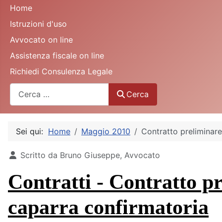
Home
Istruzioni d'uso
Avvocato on line
Assistenza fiscale on line
Richiedi Consulenza Legale
Cerca
Cerca
Sei qui:
Home
Maggio 2010
Contratto preliminare
Dettagli
Scritto da
Bruno Giuseppe, Avvocato
Contratti - Contratto p
caparra confirmatoria