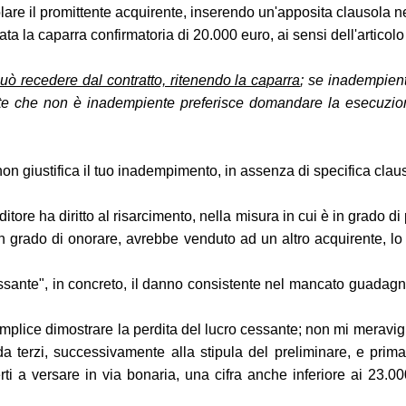
lare il promittente acquirente, inserendo un'apposita clausola ne
ata la caparra confirmatoria di 20.000 euro, ai sensi dell'articolo
può recedere dal contratto, ritenendo la caparra
; se inadempient
rte che non è inadempiente preferisce domandare la esecuzione
 giustifica il tuo inadempimento, in assenza di specifica clauso
ditore ha diritto al risarcimento, nella misura in cui è in grado
 in grado di onorare, avrebbe venduto ad un altro acquirente, lo
 cessante", in concreto, il danno consistente nel mancato guada
è semplice dimostrare la perdita del lucro cessante; non mi meravi
erzi, successivamente alla stipula del preliminare, e prima del
rti a versare in via bonaria, una cifra anche inferiore ai 23.0