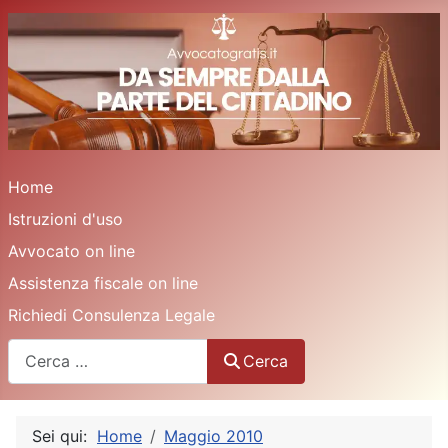
Home
Istruzioni d'uso
Avvocato on line
Assistenza fiscale on line
Richiedi Consulenza Legale
Cerca
Cerca
Sei qui:
Home
Maggio 2010