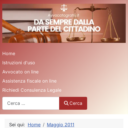
Home
Istruzioni d'uso
Avvocato on line
Assistenza fiscale on line
Richiedi Consulenza Legale
Cerca
Cerca
Sei qui:
Home
Maggio 2011