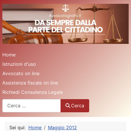
Home
Istruzioni d'uso
Avvocato on line
Assistenza fiscale on line
Richiedi Consulenza Legale
Cerca
Cerca
Sei qui:
Home
Maggio 2012