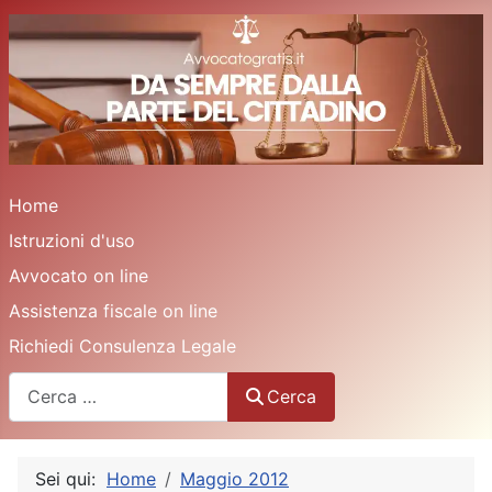
Home
Istruzioni d'uso
Avvocato on line
Assistenza fiscale on line
Richiedi Consulenza Legale
Cerca
Cerca
Sei qui:
Home
Maggio 2012