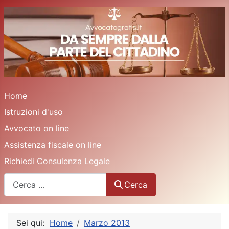
Home
Istruzioni d'uso
Avvocato on line
Assistenza fiscale on line
Richiedi Consulenza Legale
Cerca
Cerca
Sei qui:
Home
Marzo 2013