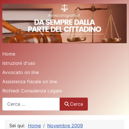
Home
Istruzioni d'uso
Avvocato on line
Assistenza fiscale on line
Richiedi Consulenza Legale
Cerca
Cerca
Sei qui:
Home
Novembre 2009