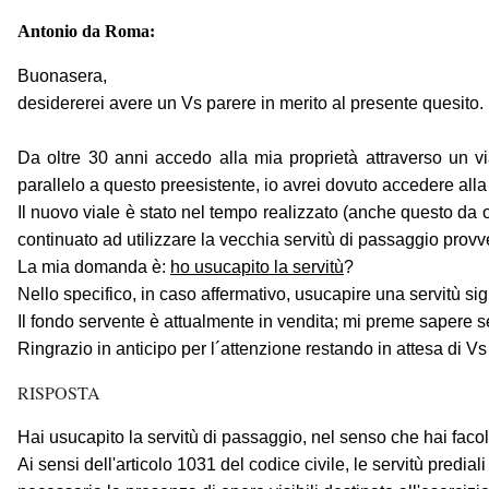
Antonio da Roma:
Buonasera,
desidererei avere un Vs parere in merito al presente quesito.
Da oltre 30 anni accedo alla mia proprietà attraverso un via
parallelo a questo preesistente, io avrei dovuto accedere alla 
Il nuovo viale è stato nel tempo realizzato (anche questo da ol
continuato ad utilizzare la vecchia servitù di passaggio provv
La mia domanda è:
ho usucapito la servitù
?
Nello specifico, in caso affermativo, usucapire una servitù sign
Il fondo servente è attualmente in vendita; mi preme sapere se p
Ringrazio in anticipo per l´attenzione restando in attesa di Vs 
RISPOSTA
Hai usucapito la servitù di passaggio, nel senso che hai facoltà 
Ai sensi dell'articolo 1031 del codice civile, le servitù predia