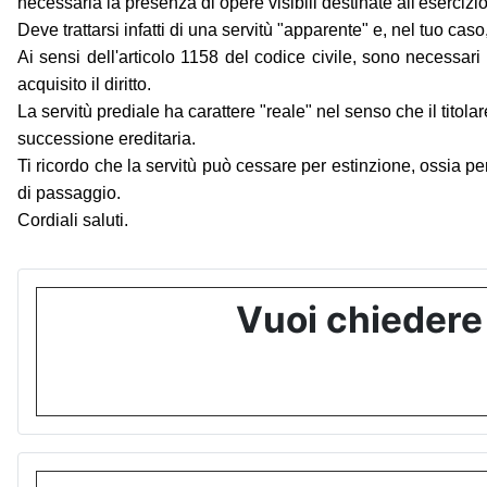
necessaria la presenza di opere visibili destinate all'esercizio
Deve trattarsi infatti di una servitù "apparente" e, nel tuo cas
Ai sensi dell'articolo 1158 del codice civile, sono necessari
acquisito il diritto.
La servitù prediale ha carattere "reale" nel senso che il tito
successione ereditaria.
Ti ricordo che la servitù può cessare per estinzione, ossia per 
di passaggio.
Cordiali saluti.
Vuoi chiedere