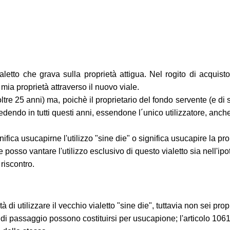
letto che grava sulla proprietà attigua. Nel rogito di acquist
mia proprietà attraverso il nuovo viale.
tre 25 anni) ma, poichè il proprietario del fondo servente (e di s
edendo in tutti questi anni, essendone l´unico utilizzatore, anc
ifica usucapirne l'utilizzo "sine die" o significa usucapire la pro
osso vantare l'utilizzo esclusivo di questo vialetto sia nell'ipot
riscontro.
di utilizzare il vecchio vialetto "sine die", tuttavia non sei prop
li di passaggio possono costituirsi per usucapione; l'articolo 1061