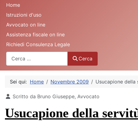
Home
Istruzioni d'uso
Avvocato on line
Assistenza fiscale on line
Richiedi Consulenza Legale
Cerca
Cerca
Sei qui:
Home
Novembre 2009
Usucapione della 
Dettagli
Scritto da
Bruno Giuseppe, Avvocato
Usucapione della servit