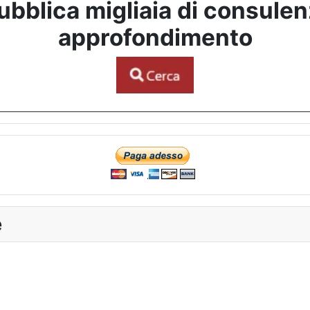
bblica migliaia di consulenze
approfondimento
e