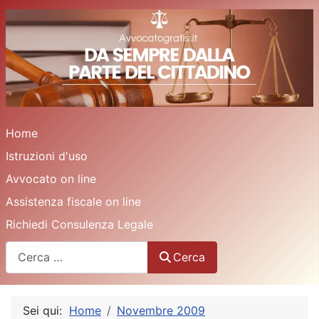
Home
Istruzioni d'uso
Avvocato on line
Assistenza fiscale on line
Richiedi Consulenza Legale
Cerca
Cerca
Sei qui:
Home
Novembre 2009