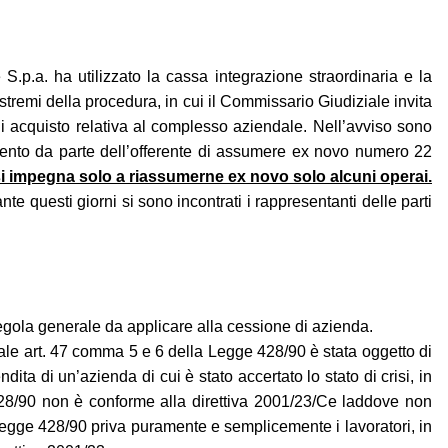
p.a. ha utilizzato la cassa integrazione straordinaria e la
tremi della procedura, in cui il Commissario Giudiziale invita
di acquisto relativa al complesso aziendale. Nell’avviso sono
mento da parte dell’offerente di assumere ex novo numero 22
i impegna solo a riassumerne ex novo solo alcuni operai.
te questi giorni si sono incontrati i rappresentanti delle parti
a regola generale da applicare alla cessione di azienda.
tale art. 47 comma 5 e 6 della Legge 428/90 è stata oggetto di
ta di un’azienda di cui è stato accertato lo stato di crisi, in
 428/90 non è conforme alla direttiva 2001/23/Ce laddove non
la legge 428/90 priva puramente e semplicemente i lavoratori, in