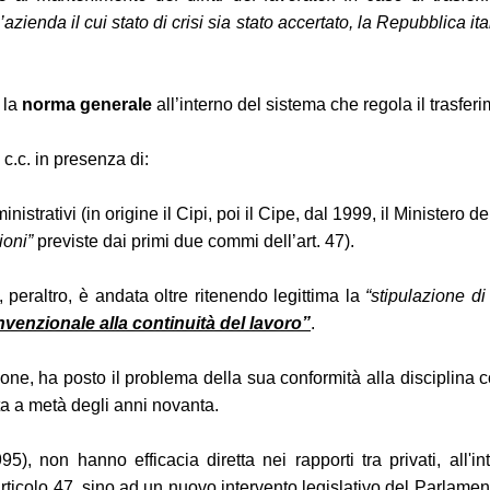
n’azienda il cui stato di crisi sia stato accertato, la Repubblica 
 la
norma generale
all’interno del sistema che regola il trasferi
 c.c. in presenza di:
trativi (in origine il Cipi, poi il Cipe, dal 1999, il Ministero de
ioni”
previste dai primi due commi dell’art. 47).
peraltro, è andata oltre ritenendo legittima la
“stipulazione di
enzionale alla continuità del lavoro”
.
one, ha posto il problema della sua conformità alla disciplina c
a a metà degli anni novanta.
 non hanno efficacia diretta nei rapporti tra privati, all'int
ticolo 47, sino ad un nuovo intervento legislativo del Parlament