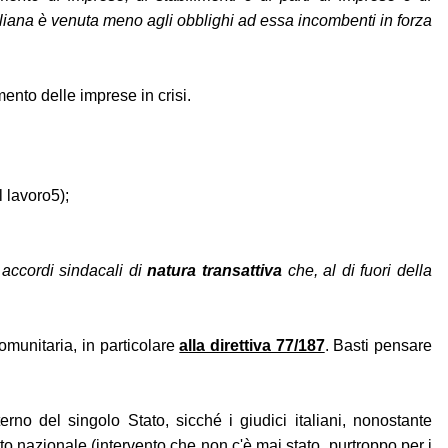
italiana è venuta meno agli obblighi ad essa incombenti in forza
mento delle imprese in crisi.
l lavoro5);
 accordi sindacali di
natura transattiva
che, al di fuori della
omunitaria, in particolare
alla direttiva 77/187
. Basti pensare
erno del singolo Stato, sicché i giudici italiani, nonostante
o nazionale (intervento che non c'è mai stato, purtroppo per i