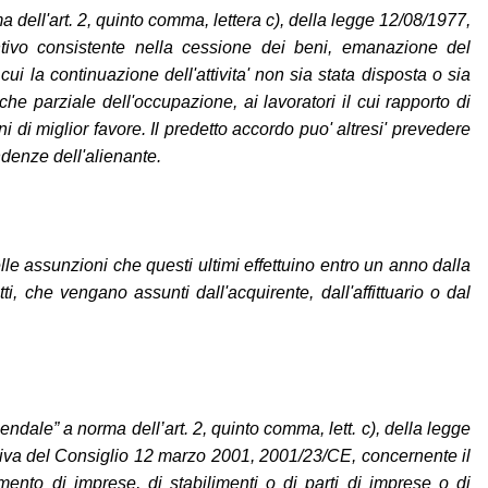
ma dell'art. 2, quinto comma, lettera c), della legge 12/08/1977,
ntivo consistente nella cessione dei beni, emanazione del
i la continuazione dell'attivita' non sia stata disposta o sia
e parziale dell'occupazione, ai lavoratori il cui rapporto di
i di miglior favore. Il predetto accordo puo' altresi' prevedere
ndenze dell'alienante.
lle assunzioni che questi ultimi effettuino entro un anno dalla
ti, che vengano assunti dall'acquirente, dall'affittuario o dal
endale” a norma dell’art. 2, quinto comma, lett. c), della legge
direttiva del Consiglio 12 marzo 2001, 2001/23/CE, concernente il
imento di imprese, di stabilimenti o di parti di imprese o di