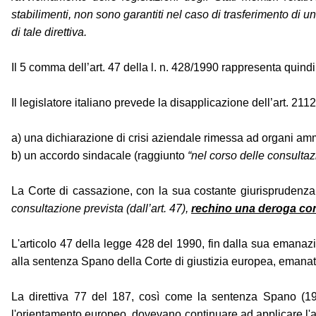
stabilimenti, non sono garantiti nel caso di trasferimento di u
di tale direttiva.
Il 5 comma dell’art. 47 della l. n. 428/1990 rappresenta quindi
Il legislatore italiano prevede la disapplicazione dell’art. 2112
a) una dichiarazione di crisi aziendale rimessa ad organi amminis
b) un accordo sindacale (raggiunto
“nel corso delle consultaz
La Corte di cassazione, con la sua costante giurisprudenza, 
consultazione prevista (dall’art. 47),
rechino una deroga conv
L'articolo 47 della legge 428 del 1990, fin dalla sua emanazi
alla sentenza Spano della Corte di giustizia europea, emanat
La direttiva 77 del 187, così come la sentenza Spano (1995),
l'orientamento europeo, dovevano continuare ad applicare l'ar