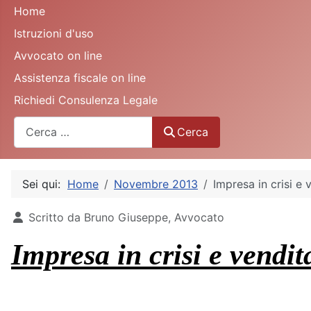
Home
Istruzioni d'uso
Avvocato on line
Assistenza fiscale on line
Richiedi Consulenza Legale
Cerca
Cerca
Sei qui:
Home
Novembre 2013
Impresa in crisi e
Dettagli
Scritto da
Bruno Giuseppe, Avvocato
Impresa in crisi e vendit