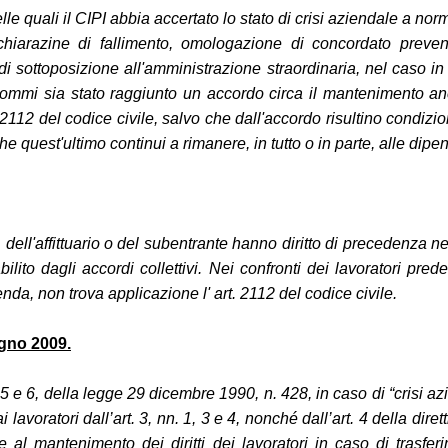
lle quali il CIPI abbia accertato lo stato di crisi aziendale a nor
dichiarazine di fallimento, omologazione di concordato preve
 sottoposizione all'amministrazione straordinaria, nel caso in cu
ommi sia stato raggiunto un accordo circa il mantenimento anch
2112 del codice civile, salvo che dall'accordo risultino condizion
he quest'ultimo continui a rimanere, in tutto o in parte, alle dipe
dell'affittuario o del subentrante hanno diritto di precedenza ne
lito dagli accordi collettivi. Nei confronti dei lavoratori predet
a, non trova applicazione l' art. 2112 del codice civile.
ugno 2009.
5 e 6, della legge 29 dicembre 1990, n. 428, in caso di “crisi azi
ai lavoratori dall’art. 3, nn. 1, 3 e 4, nonché dall’art. 4 della 
e al mantenimento dei diritti dei lavoratori in caso di trasfer