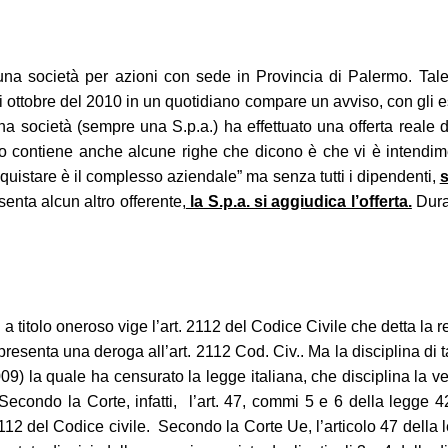
società per azioni con sede in Provincia di Palermo. Tale S.
ottobre del 2010 in un quotidiano compare un avviso, con gli es
a società (sempre una S.p.a.) ha effettuato una offerta reale 
viso contiene anche alcune righe che dicono è che vi è intendi
cquistare è il complesso aziendale” ma senza tutti i dipendenti,
s
senta alcun altro offerente,
la S.p.a. si aggiudica l’offerta.
Duran
ni a titolo oneroso vige l’art. 2112 del Codice Civile che detta l
presenta una deroga all’art. 2112 Cod. Civ.. Ma la disciplina di 
 la quale ha censurato la legge italiana, che disciplina la vendi
. Secondo la Corte, infatti, l’art. 47, commi 5 e 6 della legge
colo 2112 del Codice civile. Secondo la Corte Ue, l’articolo 47 del