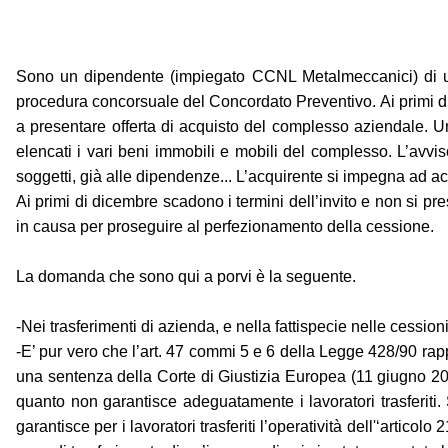
Sono un dipendente (impiegato CCNL Metalmeccanici) di una 
procedura concorsuale del Concordato Preventivo. Ai primi di 
a presentare offerta di acquisto del complesso aziendale. Un
elencati i vari beni immobili e mobili del complesso. L’av
soggetti, già alle dipendenze... L’acquirente si impegna ad a
Ai primi di dicembre scadono i termini dell’invito e non si pre
in causa per proseguire al perfezionamento della cessione.
La domanda che sono qui a porvi è la seguente.
-Nei trasferimenti di azienda, e nella fattispecie nelle cessio
-E’ pur vero che l’art. 47 commi 5 e 6 della Legge 428/90 rap
una sentenza della Corte di Giustizia Europea (11 giugno 2009)
quanto non garantisce adeguatamente i lavoratori trasferiti
garantisce per i lavoratori trasferiti l’operatività dell'‘arti