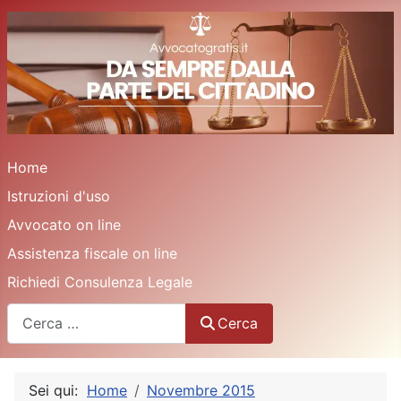
Home
Istruzioni d'uso
Avvocato on line
Assistenza fiscale on line
Richiedi Consulenza Legale
Cerca
Cerca
Sei qui:
Home
Novembre 2015