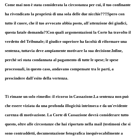
Come mai non è stata considerata la circostanza per cui, il tuo confinante
ha rivendicato la proprietà di una sola delle due nicchie??!!Spero con
tutto il cuore, che il tuo avvocato abbia posto, all'attenzione dei giudici,
questa fatale domanda?!Con quali argomentazioni la Corte ha travolto il
verdetto del Tribunale; il giudice superiore ha facoltà di riformare una
sentenza, tuttavia deve ampiamente motivare la sua decisione.Infine,
perchè sei stata condannata al pagamento di tutte le spese; le spese
processuali, in questo caso, andavano compensate tra le parti, a
prescindere dall'esito della vertenza.
Ti rimane un solo rimedio: il ricorso in Cassazione.La sentenza non può
che essere viziata da una profonda illogicità intrinseca e da un'evidente
carenza di motivazione. La Corte di Cassazione dovrà considerare tutto
questo, oltre alle circostanze che hai riportato nella mail (testimoni che si
sono contraddetti, documentazione fotografica inequivocabilmente a