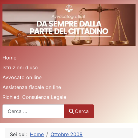
Home
Istruzioni d'uso
Avvocato on line
Assistenza fiscale on line
Richiedi Consulenza Legale
Cerca
Cerca
Sei qui:
Home
Ottobre 2009