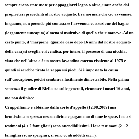
sempre erano state usate per appoggiarvi legno o altro, usate anche dai
proprietari precedenti al nostro acquisto. Era normale che ciò avvenisse,
in quanto, non potendo più contestare l'avvenuta costruzione del bagno
(largamente usucapita) almeno si usufruiva di quello che rimaneva. Ad un
certo punto, il 'marpione' (guarda caso dopo 16 anni dal nostro acquisto
della casa) si sveglia e rivendica, per intero, il possesso di una nicchia,
visto che nell'altra c'è un nostro lavandino esterno risalente al 1975 e
quindi si sarebbe tirato la zappa sui piedi. Si è impostato la causa
sull'usucapione, poiché sembrava facilmente dimostrabile. Nella prima
sentenza il giudice di Biella sta sulle generali, riconosce i nostri 16 anni,
ma non definisce.
Ci appelliamo e abbiamo dalla corte d'appello (12.08.2009) una
bruttissima sorpresa: nessun diritto e pagamento di tutte le spese. I nostri
testimoni (4 + 2 famigliari) sono attendibilissimi. I loro testimoni (2 + 2
famigliari sono spergiuri, si sono contraddetti ecc...).