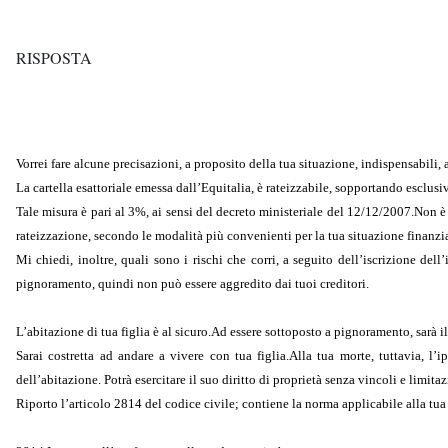
RISPOSTA
Vorrei fare alcune precisazioni, a proposito della tua situazione, indispensabili
La cartella esattoriale emessa dall’Equitalia, è rateizzabile, sopportando esclusi
Tale misura è pari al 3%, ai sensi del decreto ministeriale del 12/12/2007.Non è d
rateizzazione, secondo le modalità più convenienti per la tua situazione finanzia
Mi chiedi, inoltre, quali sono i rischi che corri, a seguito dell’iscrizione dell’
pignoramento, quindi non può essere aggredito dai tuoi creditori.
L’abitazione di tua figlia è al sicuro.Ad essere sottoposto a pignoramento, sarà il t
Sarai costretta ad andare a vivere con tua figlia.Alla tua morte, tuttavia, l’ip
dell’abitazione. Potrà esercitare il suo diritto di proprietà senza vincoli e limita
Riporto l’articolo 2814 del codice civile; contiene la norma applicabile alla tua 