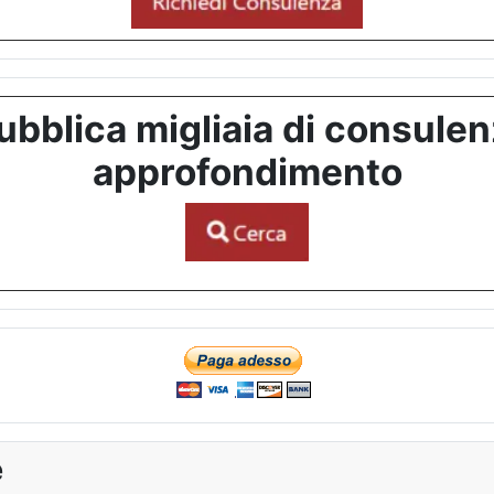
bblica migliaia di consulenze
approfondimento
e