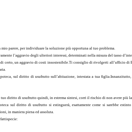
, a mio parere, per individuare la soluzione più opportuna al tuo problema.
vamente l’aggravio degli ulteriori interessi, determinati nella misura del tasso d’inte
i certo, un aggravio di costi insostenibile.Ti consiglio di rivolgerti all’ufficio di
ria.
ipoteca, sul diritto di usufrutto sull’abitazione, intestata a tua figlia.Innanzitutto
uo diritto di usufrutto quindi, in estrema sintesi, corri il rischio di non avere più la 
oteca sul diritto di usufrutto si estinguerà, esattamente come si sarebbe estinto 
zioni, in maniera piena ed assoluta.
fattispecie: