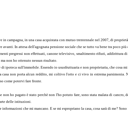
n campagna, in una casa acquistata con mutuo trentennale nel 2007, di proprietà di 
 avanti. In attesa dell'agognata pensione sociale che se tutto va bene tra poco più 
menti pregressi non effettuati, canone televisivo, smaltimento rifiuti, addirittura d
, ma non ho ottenuto nessun risultato.
ne di ipoteca sull'immobile. Essendo io ususfruttuaria e non proprietaria, che cosa 
a casa non porta alcun reddito, mi coltivo l'orto e ci vivo in estrema parsimonia.
so come potervi fare fronte.
e non ho pagato è stato perchè non l'ho potuto fare, sono stata malata di cancro, de
te delle istituzioni.
 informazioni che mi mancano. E se mi espropriano la casa, cosa sarà di me? Sono m