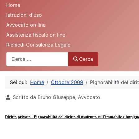
Home
Istruzioni d'uso
Avvocato on line
Assistenza fiscale on line
Richiedi Consulenza Legale
Cerca
Cerca
Sei qui:
Home
Ottobre 2009
Pignorabilità del diri
Dettagli
Scritto da
Bruno Giuseppe, Avvocato
Diritto privato - Pignorabilità del diritto di usufrutto sull'immobile e impigno