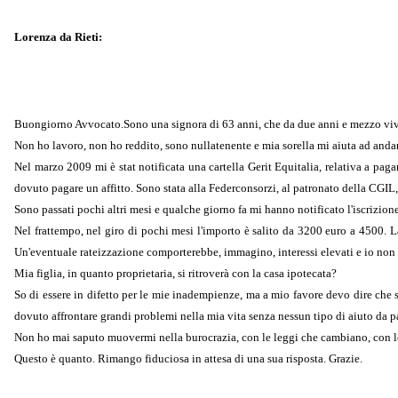
Lorenza da Rieti:
Buongiorno Avvocato.Sono una signora di 63 anni, che da due anni e mezzo vive i
Non ho lavoro, non ho reddito, sono nullatenente e mia sorella mi aiuta ad andare
Nel marzo 2009 mi è stat notificata una cartella Gerit Equitalia, relativa a paga
dovuto pagare un affitto. Sono stata alla Federconsorzi, al patronato della CGIL
Sono passati pochi altri mesi e qualche giorno fa mi hanno notificato l'iscrizio
Nel frattempo, nel giro di pochi mesi l'importo è salito da 3200 euro a 4500. L
Un'eventuale rateizzazione comporterebbe, immagino, interessi elevati e io non 
Mia figlia, in quanto proprietaria, si ritroverà con la casa ipotecata?
So di essere in difetto per le mie inadempienze, ma a mio favore devo dire che s
dovuto affrontare grandi problemi nella mia vita senza nessun tipo di aiuto da par
Non ho mai saputo muovermi nella burocrazia, con le leggi che cambiano, con le
Questo è quanto. Rimango fiduciosa in attesa di una sua risposta. Grazie.