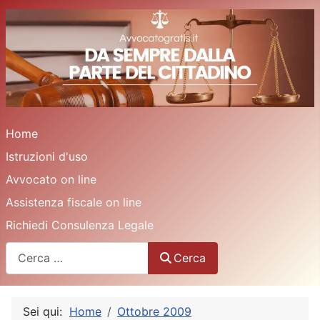
Home
Istruzioni d'uso
Avvocato on line
Assistenza fiscale on line
Richiedi Consulenza Legale
Cerca
Cerca
Sei qui:
Home
Ottobre 2009