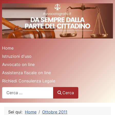
Home
Istruzioni d'uso
Avvocato on line
Assistenza fiscale on line
Richiedi Consulenza Legale
Cerca
Cerca
Sei qui:
Home
Ottobre 2011