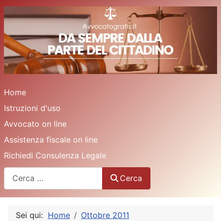
Home
Istruzioni d'uso
Avvocato on line
Assistenza fiscale on line
Richiedi Consulenza Legale
Cerca
Cerca
Sei qui:
Home
Ottobre 2011