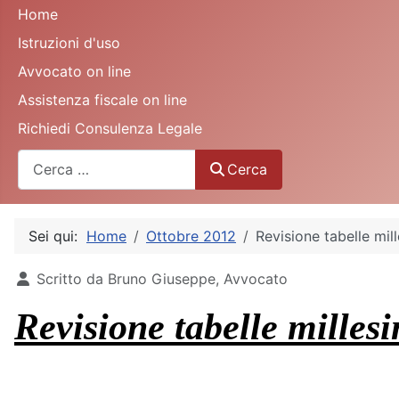
Home
Istruzioni d'uso
Avvocato on line
Assistenza fiscale on line
Richiedi Consulenza Legale
Cerca
Cerca
Sei qui:
Home
Ottobre 2012
Revisione tabelle mil
Dettagli
Scritto da
Bruno Giuseppe, Avvocato
Revisione tabelle milles