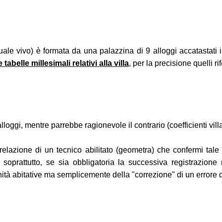
le vivo) è formata da una palazzina di 9 alloggi accatastati in
 tabelle millesimali relativi alla villa
, per la precisione quelli rife
loggi, mentre parrebbe ragionevole il contrario (coefficienti villa p
lazione di un tecnico abilitato (geometra) che confermi tale di
 soprattutto, se sia obbligatoria la successiva registrazione 
unità abitative ma semplicemente della "correzione" di un errore d