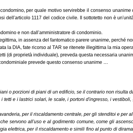
golo condomino, per quale motivo servirebbe il consenso unani
ensi dell'articolo 1117 del codice civile. Il sottotetto non è un
ondomino e non dall'amministratore di condominio.
legittima, in assenza del fantomatico parere unanime, perché non
ata la DIA, fate ricorso al TAR se ritenete illegittima la mia opera 
tti (di proprietà individuale), preveda questa necessaria unani
o condominiale prevede questo consenso unanime …
i o porzioni di piani di un edificio, se il contrario non risulta dal
tetti e i lastrici solari, le scale, i portoni d'ingresso, i vestiboli, gl
 lavanderia, per il riscaldamento centrale, per gli stenditoi e per al
 che servono all'uso e al godimento comune, come gli ascensori, 
ergia elettrica, per il riscaldamento e simili fino al punto di diram