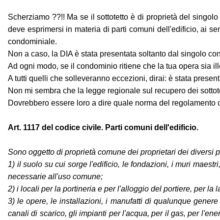
Scherziamo ??!! Ma se il sottotetto è di proprietà del sin
deve esprimersi in materia di parti comuni dell'edificio, ai s
condominiale.
Non a caso, la DIA è stata presentata soltanto dal singolo c
Ad ogni modo, se il condominio ritiene che la tua opera sia il
A tutti quelli che solleveranno eccezioni, dirai: è stata present
Non mi sembra che la legge regionale sul recupero dei sottote
Dovrebbero essere loro a dire quale norma del regolament
Art. 1117 del codice civile. Parti comuni dell'edificio.
Sono oggetto di proprietà comune dei proprietari dei diversi pian
1) il suolo su cui sorge l'edificio, le fondazioni, i muri maestri, i 
necessarie all'uso comune;
2) i locali per la portineria e per l'alloggio del portiere, per la
3) le opere, le installazioni, i manufatti di qualunque genere
canali di scarico, gli impianti per l'acqua, per il gas, per l'en