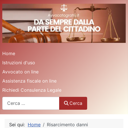
Home
Istruzioni d'uso
Avvocato on line
Assistenza fiscale on line
Richiedi Consulenza Legale
Cerca
Cerca
Sei qui:
Home
Risarcimento danni